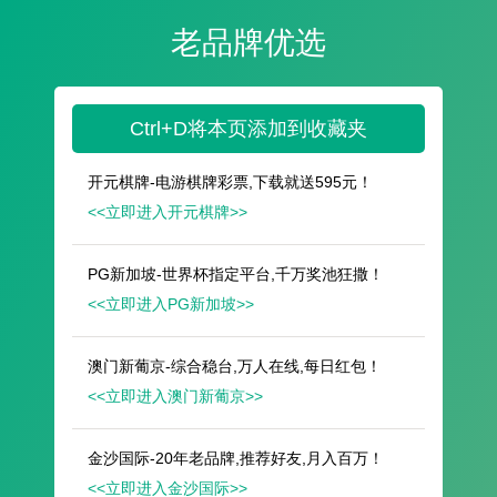
遥想公瑾当年，小乔初嫁了，雄姿英发。
羽扇纶巾，谈笑间，樯橹灰飞烟灭。
故国神游，多情应笑我，早生华发。
人生如梦，一尊还酹江月。